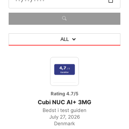
ALL
ALL
MOTHERBOARD
GRAPHICS CARD
NOTEBOOK
Rating 4.7/5
Cubi NUC AI+ 3MG
ALL-IN-ONE-PC
Bedst i test guiden
ACCESSORIES
July 27, 2026
Denmark
DESKTOP