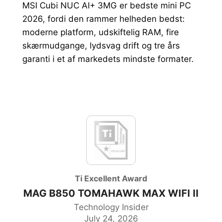
MSI Cubi NUC AI+ 3MG er bedste mini PC
2026, fordi den rammer helheden bedst:
MONITOR
moderne platform, udskiftelig RAM, fire
GAMING GEAR
skærmudgange, lydsvag drift og tre års
garanti i et af markedets mindste formater.
PC CASE
HANDHELD PCS
Ti Excellent Award
MAG B850 TOMAHAWK MAX WIFI II
Technology Insider
July 24, 2026